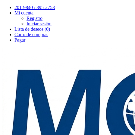
201-9840 / 395-2753
Mi cuenta
Registro
Iniciar sesión
Lista de deseos (0)
Carro de compras
Pagar