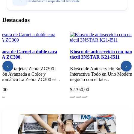
Productos con respaldo del fabricante
Destacados
resora Industrial de Etiquetas
Impresora de Carnet a doble
T6443
ZEBRA ZC300
‹
›
resora Industrial LTT644 |
Impresora de tarjetas Zebra ZC
nsferencia Térmica de Alta Resolución
Impresión Avanzada a Color y
elocidad Impresora Indu..
Monocromática La Zebra ZC300
5,00
$1.850,00