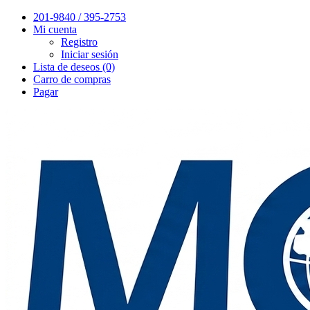
201-9840 / 395-2753
Mi cuenta
Registro
Iniciar sesión
Lista de deseos (0)
Carro de compras
Pagar