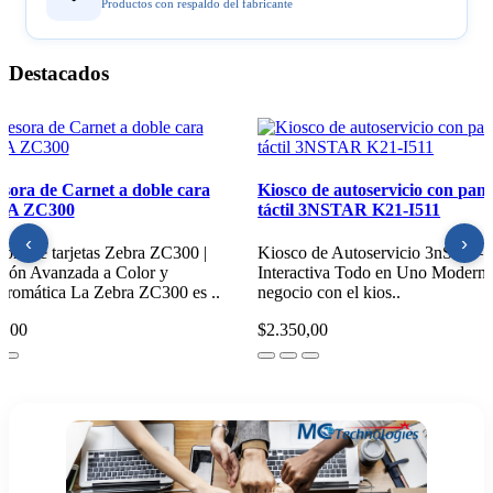
Productos con respaldo del fabricante
Destacados
resora Industrial de Etiquetas
Impresora de Carnet a doble
T6443
ZEBRA ZC300
‹
›
resora Industrial LTT644 |
Impresora de tarjetas Zebra ZC
nsferencia Térmica de Alta Resolución
Impresión Avanzada a Color y
elocidad Impresora Indu..
Monocromática La Zebra ZC300
5,00
$1.850,00