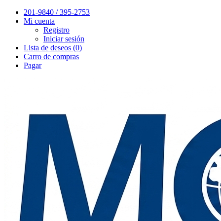
201-9840 / 395-2753
Mi cuenta
Registro
Iniciar sesión
Lista de deseos (0)
Carro de compras
Pagar