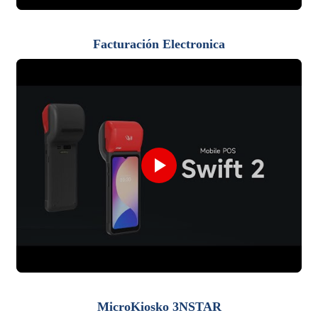
Facturación Electronica
MicroKiosko 3NSTAR