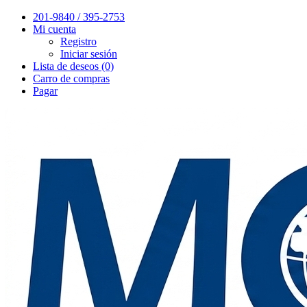
201-9840 / 395-2753
Mi cuenta
Registro
Iniciar sesión
Lista de deseos (0)
Carro de compras
Pagar