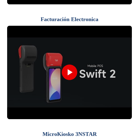
Facturación Electronica
MicroKiosko 3NSTAR