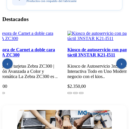
Productos con respaldo del fabricante
Destacados
resora Industrial de Etiquetas
Impresora de Carnet a doble
T6443
ZEBRA ZC300
‹
›
resora Industrial LTT644 |
Impresora de tarjetas Zebra ZC
nsferencia Térmica de Alta Resolución
Impresión Avanzada a Color y
elocidad Impresora Indu..
Monocromática La Zebra ZC300
5,00
$1.850,00