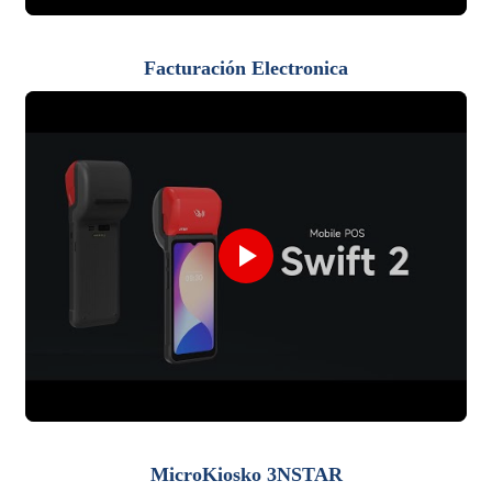
Facturación Electronica
MicroKiosko 3NSTAR