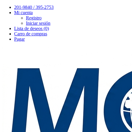
201-9840 / 395-2753
Mi cuenta
Registro
Iniciar sesión
Lista de deseos (0)
Carro de compras
Pagar