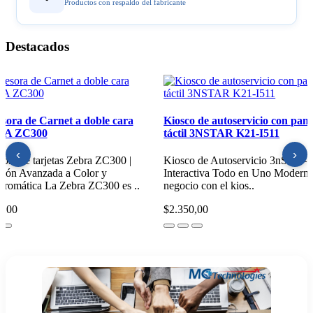
Productos con respaldo del fabricante
Destacados
resora Industrial de Etiquetas
Impresora de Carnet a doble
T6443
ZEBRA ZC300
‹
›
resora Industrial LTT644 |
Impresora de tarjetas Zebra ZC
nsferencia Térmica de Alta Resolución
Impresión Avanzada a Color y
elocidad Impresora Indu..
Monocromática La Zebra ZC300
5,00
$1.850,00