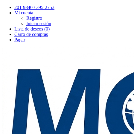
201-9840 / 395-2753
Mi cuenta
Registro
Iniciar sesión
Lista de deseos (0)
Carro de compras
Pagar