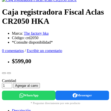
Caja registradora Fiscal Aclas
CR2050 HKA
Marca:
The factory hka
Código: crd2050
*Consulte disponibilidad*
0 comentarios
/
Escribir un comentario
$599,00
Cantidad
Agregar al carro
WhatsApp
Messenger
* Preguntar directamente por este producto
Descripción