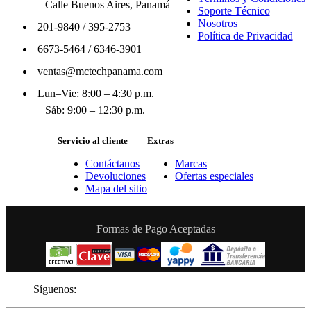
Calle Buenos Aires, Panamá
Soporte Técnico
Nosotros
201-9840
/
395-2753
Política de Privacidad
6673-5464
/
6346-3901
ventas@mctechpanama.com
Lun–Vie: 8:00 – 4:30 p.m.
Sáb: 9:00 – 12:30 p.m.
Servicio al cliente
Extras
Contáctanos
Marcas
Devoluciones
Ofertas especiales
Mapa del sitio
Formas de Pago Aceptadas
Síguenos: