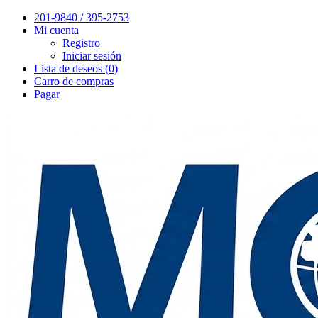
201-9840 / 395-2753
Mi cuenta
Registro
Iniciar sesión
Lista de deseos (0)
Carro de compras
Pagar