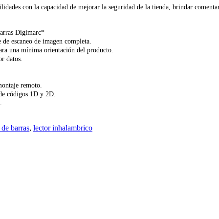
idades con la capacidad de mejorar la seguridad de la tienda, brindar comentario
barras Digimarc*
e de escaneo de imagen completa.
ara una mínima orientación del producto.
r datos.
montaje remoto.
de códigos 1D y 2D.
.
 de barras
,
lector inhalambrico