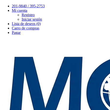
201-9840 / 395-2753
Mi cuenta
Registro
Iniciar sesión
Lista de deseos (0)
Carro de compras
Pagar