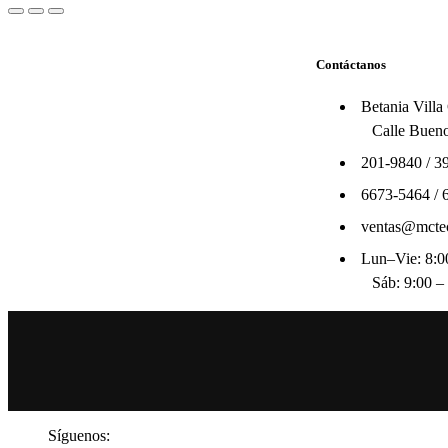
Contáctanos
Betania Villa
Calle Bueno
201-9840
/
3
6673-5464
/
ventas@mcte
Lun–Vie: 8:00
Sáb: 9:00 –
Síguenos: