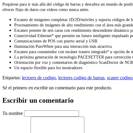
Prepárese para ir más allá del código de barras y descubra un mundo de posibil
ofrecer flujo de datos con videos como nunca antes.
Escaneo de imágenes completas 1D/2D/móviles y soporta códigos de 
Procesamiento de imágenes de alto rendimiento con el área más grand
Escaneo potente de seis caras con rendimiento descendente dinámico p
Conectividad Ethernet* que permite un futuro inteligente impulsado po
Comunicaciones de POS con puerto serial y USB.
Iluminación PureWhite para una interacción más atractiva.
Escaneo para consumidor con escáner trasero integrado* u opción de 
La próxima generación de tecnología PACESETTER para corrección 
Orientación por voz y comentarios de diagnóstico ScanDoctor de NCR
Un espacio flexible para los mostradores
Etiquetas:
lectores de codigo
,
lectores codigo de barras
,
scaner codigo
Sé el primero en escribir un comentario para este producto.
Escribir un comentario
Tu nombre