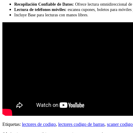
Recopilación Confiable de Datos:
Ofrece lectura omnidireccional de 
Lectura de teléfonos móviles:
escanea cupones, boletos para móviles y 
Incluye Base para lecturas con manos libres.
Etiquetas:
lectores de codigo
,
lectores codigo de barras
,
scaner codigo