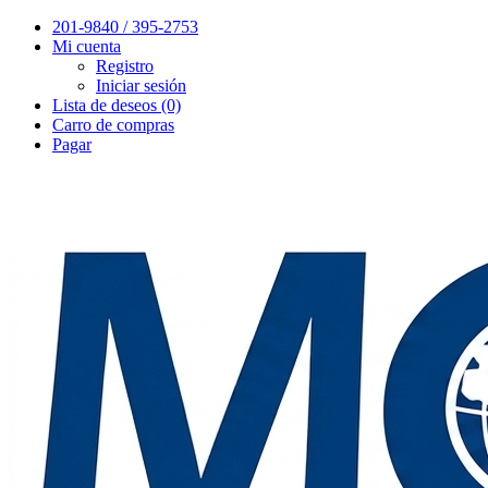
201-9840 / 395-2753
Mi cuenta
Registro
Iniciar sesión
Lista de deseos (0)
Carro de compras
Pagar