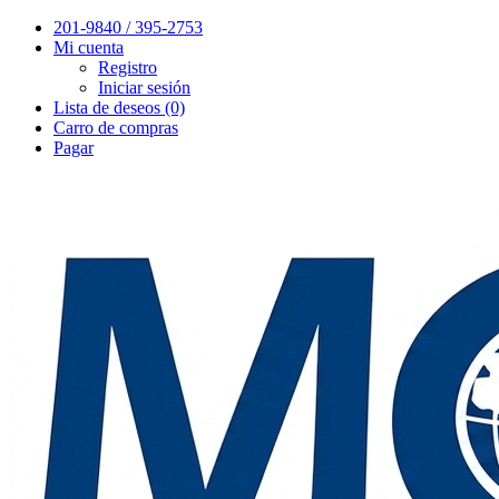
201-9840 / 395-2753
Mi cuenta
Registro
Iniciar sesión
Lista de deseos (0)
Carro de compras
Pagar