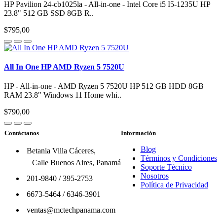
HP Pavilion 24-cb1025la - All-in-one - Intel Core i5 I5-1235U HP
23.8" 512 GB SSD 8GB R..
$795,00
All In One HP AMD Ryzen 5 7520U
HP - All-in-one - AMD Ryzen 5 7520U HP 512 GB HDD 8GB
RAM 23.8" Windows 11 Home whi..
$790,00
Contáctanos
Información
Blog
Betania Villa Cáceres,
Términos y Condiciones
Calle Buenos Aires, Panamá
Soporte Técnico
Nosotros
201-9840
/
395-2753
Política de Privacidad
6673-5464
/
6346-3901
ventas@mctechpanama.com