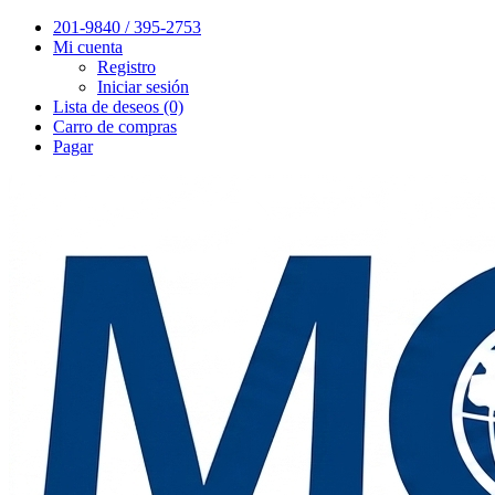
201-9840 / 395-2753
Mi cuenta
Registro
Iniciar sesión
Lista de deseos (0)
Carro de compras
Pagar