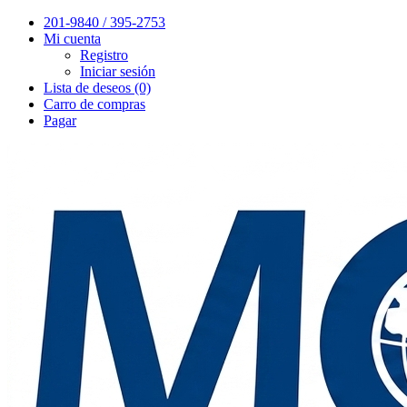
201-9840 / 395-2753
Mi cuenta
Registro
Iniciar sesión
Lista de deseos (0)
Carro de compras
Pagar