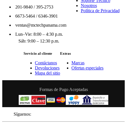
Soporte Técnico
Nosotros
201-9840
/
395-2753
Política de Privacidad
6673-5464
/
6346-3901
ventas@mctechpanama.com
Lun–Vie: 8:00 – 4:30 p.m.
Sáb: 9:00 – 12:30 p.m.
Servicio al cliente
Extras
Contáctanos
Marcas
Devoluciones
Ofertas especiales
Mapa del sitio
Formas de Pago Aceptadas
Síguenos: