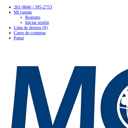
201-9840 / 395-2753
Mi cuenta
Registro
Iniciar sesión
Lista de deseos (0)
Carro de compras
Pagar