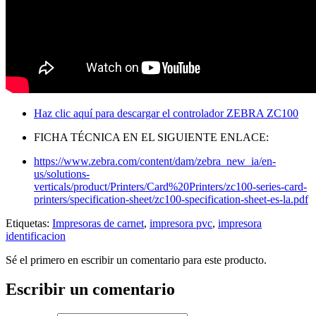
Haz clic aquí para descargar el controlador ZEBRA ZC100
FICHA TÉCNICA EN EL SIGUIENTE ENLACE:
https://www.zebra.com/content/dam/zebra_new_ia/en-
us/solutions-
verticals/product/Printers/Card%20Printers/zc100-series-card-
printers/specification-sheet/zc100-specification-sheet-es-la.pdf
Etiquetas:
Impresoras de carnet
,
impresora pvc
,
impresora
identificacion
Sé el primero en escribir un comentario para este producto.
Escribir un comentario