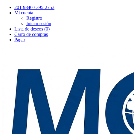
201-9840 / 395-2753
Mi cuenta
Registro
Iniciar sesión
Lista de deseos (0)
Carro de compras
Pagar