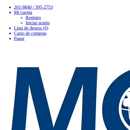
201-9840 / 395-2753
Mi cuenta
Registro
Iniciar sesión
Lista de deseos (0)
Carro de compras
Pagar