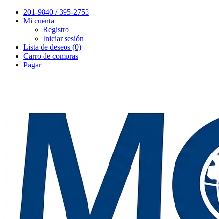
201-9840 / 395-2753
Mi cuenta
Registro
Iniciar sesión
Lista de deseos (0)
Carro de compras
Pagar