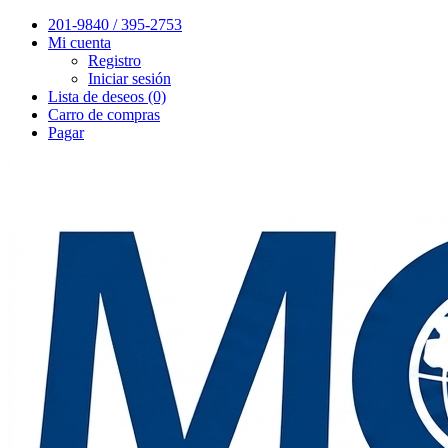
201-9840 / 395-2753
Mi cuenta
Registro
Iniciar sesión
Lista de deseos (0)
Carro de compras
Pagar