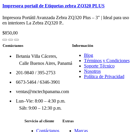
Impresora portail de Etiquetas zebra ZQ320 PLUS
Impresora Portátil Avanzada Zebra ZQ320 Plus – 3" | Ideal para uso
en interiores La Zebra ZQ320 P..
$850,00
Contáctanos
Información
Blog
Betania Villa Cáceres,
Términos y Condiciones
Calle Buenos Aires, Panamá
Soporte Técnico
Nosotros
201-9840
/
395-2753
Política de Privacidad
6673-5464
/
6346-3901
ventas@mctechpanama.com
Lun–Vie: 8:00 – 4:30 p.m.
Sáb: 9:00 – 12:30 p.m.
Servicio al cliente
Extras
Contáctanos
Marcas