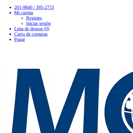
201-9840 / 395-2753
Mi cuenta
Registro
Iniciar sesión
Lista de deseos (0)
Carro de compras
Pagar