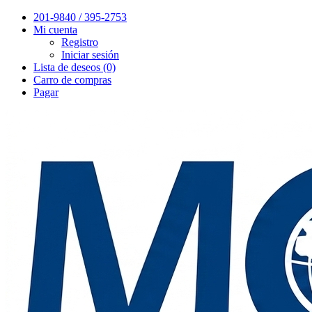
201-9840 / 395-2753
Mi cuenta
Registro
Iniciar sesión
Lista de deseos (0)
Carro de compras
Pagar