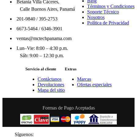
Blog
Betania Villa Cáceres,
Términos y Condiciones
Calle Buenos Aires, Panamá
Soporte Técnico
Nosotros
201-9840
/
395-2753
Política de Privacidad
6673-5464
/
6346-3901
ventas@mctechpanama.com
Lun–Vie: 8:00 – 4:30 p.m.
Sáb: 9:00 – 12:30 p.m.
Servicio al cliente
Extras
Contáctanos
Marcas
Devoluciones
Ofertas especiales
Mapa del sitio
Formas de Pago Aceptadas
Síguenos: