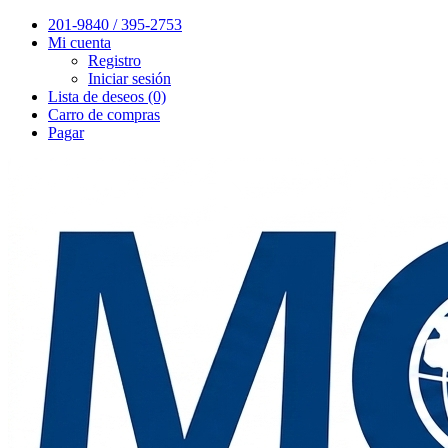
201-9840 / 395-2753
Mi cuenta
Registro
Iniciar sesión
Lista de deseos (0)
Carro de compras
Pagar