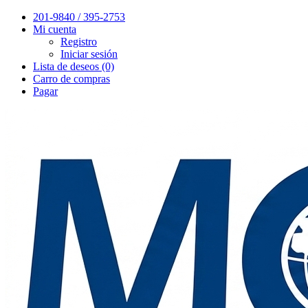
201-9840 / 395-2753
Mi cuenta
Registro
Iniciar sesión
Lista de deseos (0)
Carro de compras
Pagar