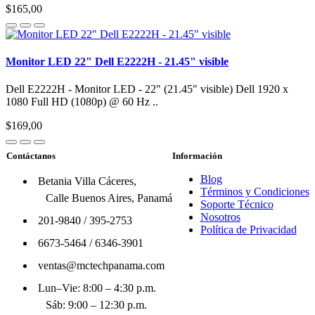
$165,00
Monitor LED 22" Dell E2222H - 21.45" visible
Dell E2222H - Monitor LED - 22" (21.45" visible) Dell 1920 x
1080 Full HD (1080p) @ 60 Hz ..
$169,00
Contáctanos
Información
Blog
Betania Villa Cáceres,
Términos y Condiciones
Calle Buenos Aires, Panamá
Soporte Técnico
Nosotros
201-9840
/
395-2753
Política de Privacidad
6673-5464
/
6346-3901
ventas@mctechpanama.com
Lun–Vie: 8:00 – 4:30 p.m.
Sáb: 9:00 – 12:30 p.m.