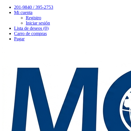
201-9840 / 395-2753
Mi cuenta
Registro
Iniciar sesión
Lista de deseos (0)
Carro de compras
Pagar