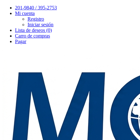
201-9840 / 395-2753
Mi cuenta
Registro
Iniciar sesión
Lista de deseos (0)
Carro de compras
Pagar