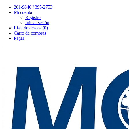
201-9840 / 395-2753
Mi cuenta
Registro
Iniciar sesión
Lista de deseos (0)
Carro de compras
Pagar