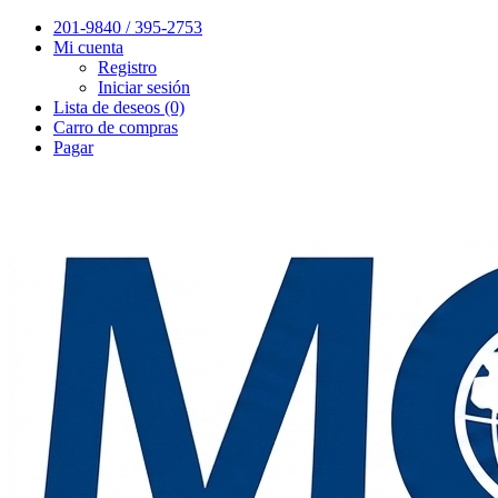
201-9840 / 395-2753
Mi cuenta
Registro
Iniciar sesión
Lista de deseos (0)
Carro de compras
Pagar