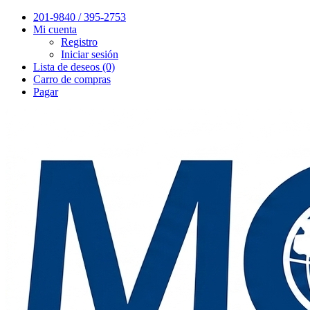
201-9840 / 395-2753
Mi cuenta
Registro
Iniciar sesión
Lista de deseos (0)
Carro de compras
Pagar