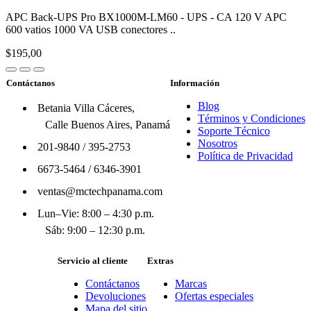
APC Back-UPS Pro BX1000M-LM60 - UPS - CA 120 V APC
600 vatios 1000 VA USB conectores ..
$195,00
Contáctanos
Información
Blog
Betania Villa Cáceres,
Términos y Condiciones
Calle Buenos Aires, Panamá
Soporte Técnico
Nosotros
201-9840
/
395-2753
Política de Privacidad
6673-5464
/
6346-3901
ventas@mctechpanama.com
Lun–Vie: 8:00 – 4:30 p.m.
Sáb: 9:00 – 12:30 p.m.
Servicio al cliente
Extras
Contáctanos
Marcas
Devoluciones
Ofertas especiales
Mapa del sitio