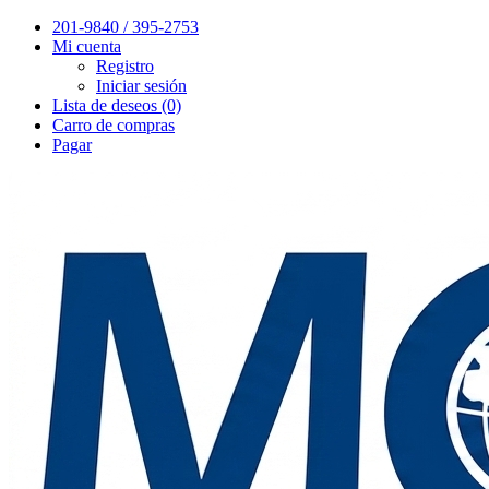
201-9840 / 395-2753
Mi cuenta
Registro
Iniciar sesión
Lista de deseos (0)
Carro de compras
Pagar