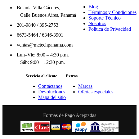
Blog
Betania Villa Cáceres,
Términos y Condiciones
Calle Buenos Aires, Panamá
Soporte Técnico
Nosotros
201-9840
/
395-2753
Política de Privacidad
6673-5464
/
6346-3901
ventas@mctechpanama.com
Lun–Vie: 8:00 – 4:30 p.m.
Sáb: 9:00 – 12:30 p.m.
Servicio al cliente
Extras
Contáctanos
Marcas
Devoluciones
Ofertas especiales
Mapa del sitio
Formas de Pago Aceptadas