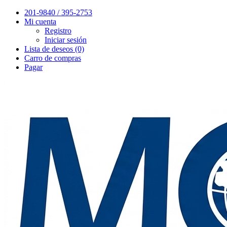
201-9840 / 395-2753
Mi cuenta
Registro
Iniciar sesión
Lista de deseos (0)
Carro de compras
Pagar