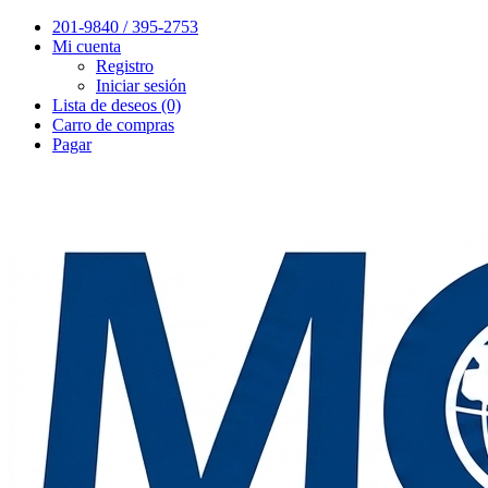
201-9840 / 395-2753
Mi cuenta
Registro
Iniciar sesión
Lista de deseos (0)
Carro de compras
Pagar