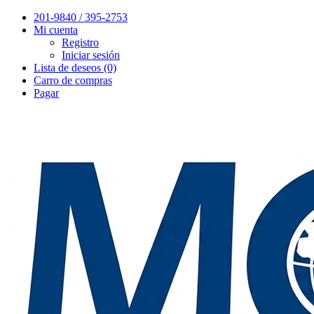
201-9840 / 395-2753
Mi cuenta
Registro
Iniciar sesión
Lista de deseos (0)
Carro de compras
Pagar