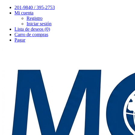
201-9840 / 395-2753
Mi cuenta
Registro
Iniciar sesión
Lista de deseos (0)
Carro de compras
Pagar