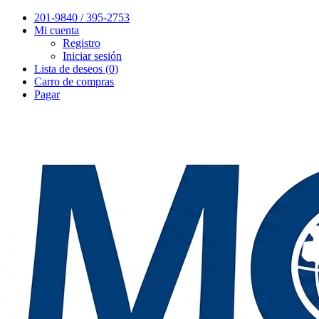
201-9840 / 395-2753
Mi cuenta
Registro
Iniciar sesión
Lista de deseos (0)
Carro de compras
Pagar