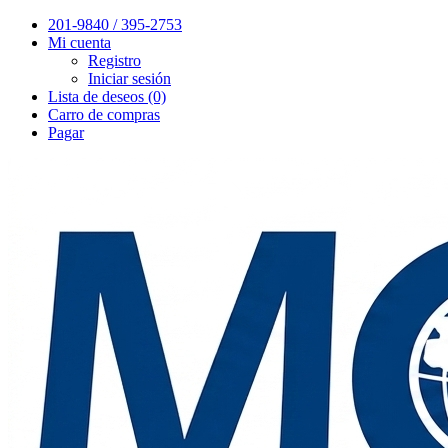
201-9840 / 395-2753
Mi cuenta
Registro
Iniciar sesión
Lista de deseos (0)
Carro de compras
Pagar