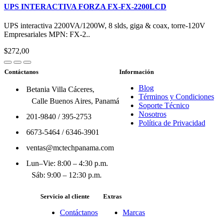
UPS INTERACTIVA FORZA FX-FX-2200LCD
UPS interactiva 2200VA/1200W, 8 slds, giga & coax, torre-120V
Empresariales MPN: FX-2..
$272,00
Contáctanos
Información
Blog
Betania Villa Cáceres,
Términos y Condiciones
Calle Buenos Aires, Panamá
Soporte Técnico
Nosotros
201-9840
/
395-2753
Política de Privacidad
6673-5464
/
6346-3901
ventas@mctechpanama.com
Lun–Vie: 8:00 – 4:30 p.m.
Sáb: 9:00 – 12:30 p.m.
Servicio al cliente
Extras
Contáctanos
Marcas