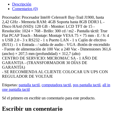
Descripción
Comentarios (0)
Procesador: Procesador Intel® Celeron® Bay-Trail J1900, hasta
2,42 GHz - Memoria RAM: 4GB Soporta hasta 8GB DDR3 L -
Disco HArd (SSD): 128 GB - Monitor: LCD TFT de 15 -
Resolución: 1024 × 768 - Brillo: 300 cd / m2 - Pantalla táctil: True
Flat PCAP Touch - Montaje: Montaje VESA 75 × 75 mm - E / S: 4
x USB 2.0 - 3 x RS232 - 1 x Puerto LAN - 1 x Cajón de efectivo
(RJ11) - 1 x Entrada - / salida de audio - VGA -Botón de encendido
- Fuente de alimentación de 100 Vac a 240 Vac - Dimensiones 361,6
(ancho) × 207,5 mm (profundidad) × 312,7 (alto)
CENTRO DE SERVICIO: MICROMAC SA - 1 AÑO DE
GARANTIA - (TRANSFORMADOR 30 DÍAS DE
GARANTÍA)
- SE RECOMIENDA AL CLIENTE COLOCAR UN UPS CON
REGULADOR DE VOLTAJE
Etiquetas:
pantalla tactil
,
computadora tactil
,
pos pantalla tactil
,
all in
one pantalla tactil
Sé el primero en escribir un comentario para este producto.
Escribir un comentario