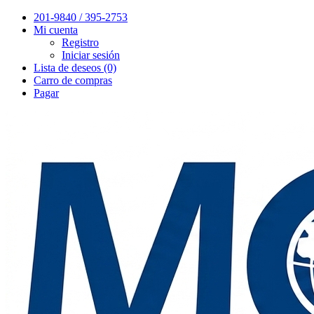
201-9840 / 395-2753
Mi cuenta
Registro
Iniciar sesión
Lista de deseos (0)
Carro de compras
Pagar