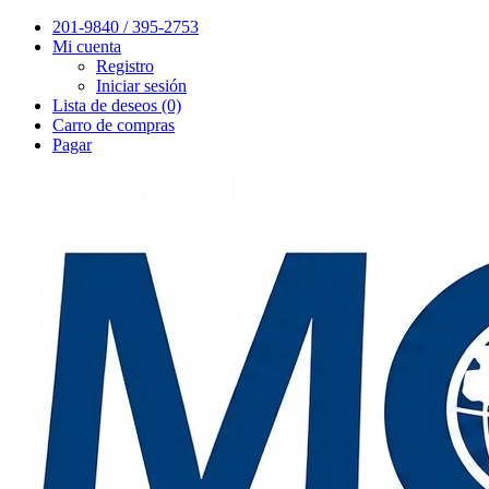
201-9840 / 395-2753
Mi cuenta
Registro
Iniciar sesión
Lista de deseos (0)
Carro de compras
Pagar