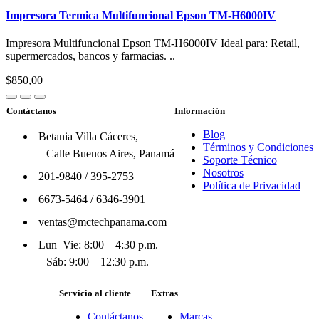
Impresora Termica Multifuncional Epson TM-H6000IV
Impresora Multifuncional Epson TM-H6000IV Ideal para: Retail,
supermercados, bancos y farmacias. ..
$850,00
Contáctanos
Información
Blog
Betania Villa Cáceres,
Términos y Condiciones
Calle Buenos Aires, Panamá
Soporte Técnico
Nosotros
201-9840
/
395-2753
Política de Privacidad
6673-5464
/
6346-3901
ventas@mctechpanama.com
Lun–Vie: 8:00 – 4:30 p.m.
Sáb: 9:00 – 12:30 p.m.
Servicio al cliente
Extras
Contáctanos
Marcas