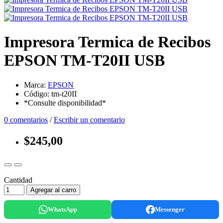
Impresora Termica de Recibos
EPSON TM-T20II USB
Marca:
EPSON
Código: tm-t20II
*Consulte disponibilidad*
0 comentarios
/
Escribir un comentario
$245,00
Cantidad
Agregar al carro
WhatsApp
Messenger