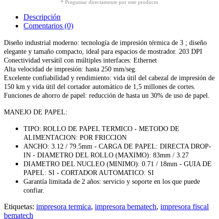
* Preguntar directamente por este producto
Descripción
Comentarios (0)
Diseño industrial moderno: tecnología de impresión térmica de 3 ; diseño
elegante y tamaño compacto, ideal para espacios de mostrador. 203 DPI
Conectividad versátil con múltiples interfaces: Ethernet
Alta velocidad de impresión: hasta 250 mm/seg.
Excelente confiabilidad y rendimiento: vida útil del cabezal de impresión de
150 km y vida útil del cortador automático de 1,5 millones de cortes.
Funciones de ahorro de papel: reducción de hasta un 30% de uso de papel.
MANEJO DE PAPEL:
TIPO: ROLLO DE PAPEL TERMICO - METODO DE
ALIMENTACION: POR FRICCION
ANCHO: 3.12 / 79.5mm - CARGA DE PAPEL: DIRECTA DROP-
IN - DIAMETRO DEL ROLLO (MAXIMO): 83mm / 3.27
DIAMETRO DEL NUCLEO (MINIMO): 0.71 / 18mm - GUIA DE
PAPEL: SI - CORTADOR AUTOMATICO: SI
Garantía limitada de 2 años: servicio y soporte en los que puede
confiar.
Etiquetas:
impresora termica
,
impresora bematech
,
impresora fiscal
bematech