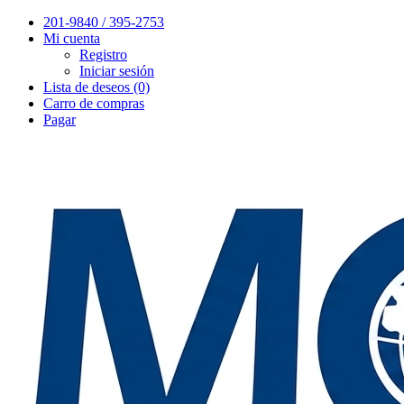
201-9840 / 395-2753
Mi cuenta
Registro
Iniciar sesión
Lista de deseos (0)
Carro de compras
Pagar