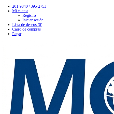
201-9840 / 395-2753
Mi cuenta
Registro
Iniciar sesión
Lista de deseos (0)
Carro de compras
Pagar