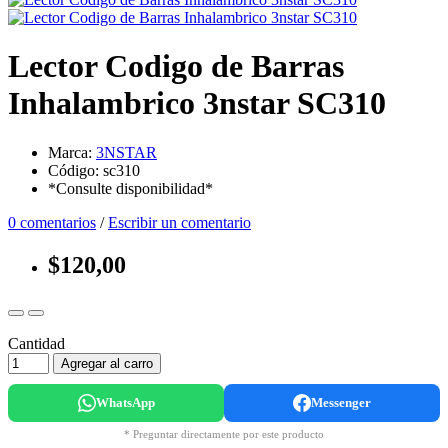
Lector Codigo de Barras
Inhalambrico 3nstar SC310
Marca:
3NSTAR
Código: sc310
*Consulte disponibilidad*
0 comentarios
/
Escribir un comentario
$120,00
Cantidad
Agregar al carro
WhatsApp
Messenger
* Preguntar directamente por este producto